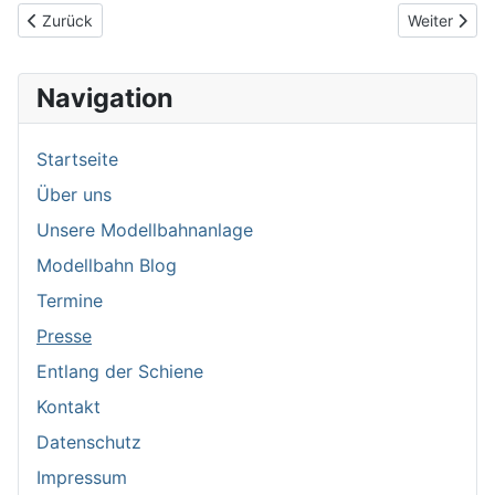
Vorheriger Beitrag: Interessante Eisenbahn Podcasts
Nächster Be
Zurück
Weiter
Navigation
Startseite
Über uns
Unsere Modellbahnanlage
Modellbahn Blog
Termine
Presse
Entlang der Schiene
Kontakt
Datenschutz
Impressum