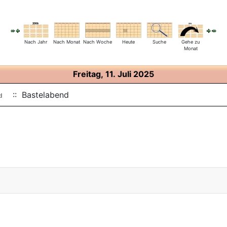
Nach Jahr
Nach Monat
Nach Woche
Heute
Suche
Gehe zu
Monat
Freitag, 11. Juli 2025
:: Bastelabend
d