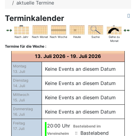
aktuelle Termine
Terminkalender
Nach Jahr
Nach Monat
Nach Woche
Heute
Suche
Gehe zu
Monat
Termine für die Woche :
13. Juli 2026 - 19. Juli 2026
Montag
Keine Events an diesem Datum
13. Juli
Dienstag
Keine Events an diesem Datum
14. Juli
Mittwoch
Keine Events an diesem Datum
15. Juli
Donnerstag
Keine Events an diesem Datum
16. Juli
Freitag
20:00 Uhr
Bastelabend im
17. Juli
:: Bastelabend
Vereinsheim